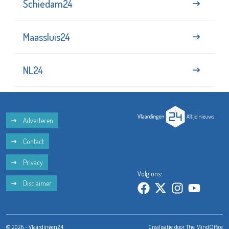
Schiedam24
Maassluis24
NL24
Adverteren
Contact
Privacy
Volg ons:
Disclaimer
© 2026 - Vlaardingen24
Crealisatie door
The MindOffice