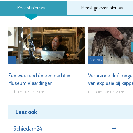
Recent nieuws
Meest gelezen nieuws
Uit
Nieuws
Een weekend én een nacht in
Verbrande duif mogel
Museum Vlaardingen
van explosie bij kap
Redactie - 07-08-2026
Redactie - 06-08-2026
Lees ook
Schiedam24