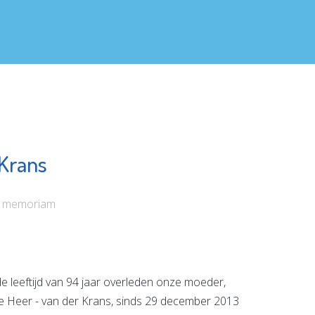
 Krans
ngse
Adri Stam
re
Juwelier
ngroep
n memoriam
Bekijk de pagina
e pagina
e leeftijd van 94 jaar overleden onze moeder,
Heer - van der Krans, sinds 29 december 2013