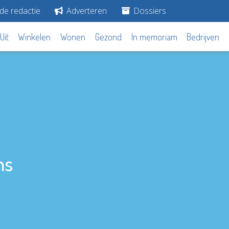
de redactie
Adverteren
Dossiers
Uit
Winkelen
Wonen
Gezond
In memoriam
Bedrijven
ns