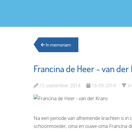
In memoriam
Francina de Heer - van der
Vlaardi
Fundament
Openba
Advies
Schole
15 september 2014
16-09-2014
I
Bekijk de pagina
Bekijk d
Na een periode van afnemende krachten is in d
schoonmoeder, oma en ouwe-oma Francina de 