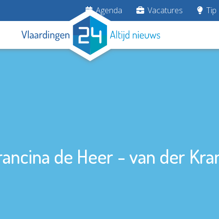
Agenda
Vacatures
Tip 
rancina de Heer - van der Kra