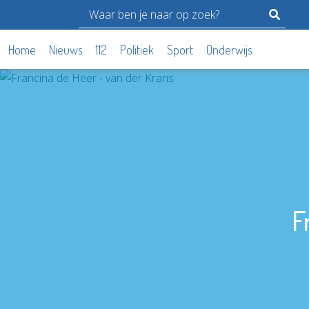
Home
Nieuws
112
Politiek
Sport
Onderwijs
F