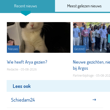
Recent nieuws
Meest gelezen nieuws
Nieuws
Gezond
s
Wie heeft Arya gezien?
Nieuwe gezichten, ni
bij Argos
Redactie - 05-08-2026
Partnerbijdrage - 05-08-20
Lees ook
Schiedam24