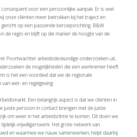
 consequent voor een persoonlijke aanpak. Er is veel
j onze cliënten meer betrokken bij het traject en
 gericht op een passende beroepsrichting. B&W
n de regio en blijft op die manier de hoogte van de
 wet Poortwachter arbeidsdeskundige onderzoeken uit,
derzoeken de mogelijkheden die een werknemer heeft
in is het een voordeel dat we de regionale
 van wet- en regelgeving.
beidsmarkt. Een belangrijk aspect is dat we cliënten in
De juiste persoon in contact brengen met de juiste
rijk om weer in het arbeidsritme te komen. Dit doen we
jdelijk vrijwilligerswerk. Het grote netwerk van
bouwd en waarmee we nauw samenwerken, helpt daarbij