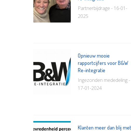
Partnerbijdrage - 16-01-
2025
Opnieuw mooie
rapportcijfers voor B&W
Re-integratie
Ingezonden mededeling -
17-01-2024
Klanten meer dan blij me