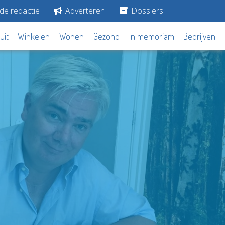
de redactie
Adverteren
Dossiers
Uit
Winkelen
Wonen
Gezond
In memoriam
Bedrijven