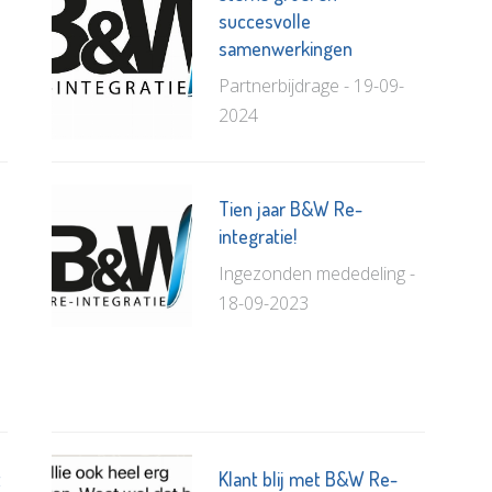
succesvolle
samenwerkingen
Partnerbijdrage - 19-09-
2024
Tien jaar B&W Re-
integratie!
Ingezonden mededeling -
18-09-2023
t
Klant blij met B&W Re-