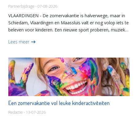
Partnerbijdrage - 07-08-2026
VLAARDINGEN - De zomervakantie is halverwege, maar in
Schiedam, Vlaardingen en Maassluis valt er nog volop iets te
beleven voor kinderen. Een nieuwe sport proberen, muziek
maken, bouwen, het water op of gewoon een middag lekker
Lees meer
sp...
Een zomervakantie vol leuke kinderactiviteiten
Redactie - 13-07-2026