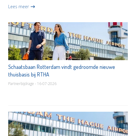
knoppen, luikjes en andere onderdelen kom je alles te weten
Lees meer
over de...
Schaatsbaan Rotterdam vindt gedroomde nieuwe
thuisbasis bij RTHA
Partnerbijdrage - 16-07-2026