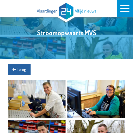
Stroomopwaarts MVS
Terug