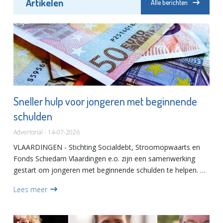
Artikelen
Alle berichten
Sneller hulp voor jongeren met beginnende
schulden
Advertorial - 14-07-2026
VLAARDINGEN - Stichting Socialdebt, Stroomopwaarts en
Fonds Schiedam Vlaardingen e.o. zijn een samenwerking
gestart om jongeren met beginnende schulden te helpen. De
aanpak richt zich op jongeren van achttien tot en met 27
Lees meer
jaar in...