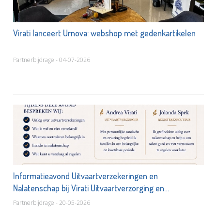
Virati lanceert Urnova: webshop met gedenkartikelen
Partnerbijdrage - 04-07-2026
Informatieavond Uitvaartverzekeringen en
Nalatenschap bij Virati Uitvaartverzorging en
Uitvaartwinkel
Partnerbijdrage - 20-05-2026