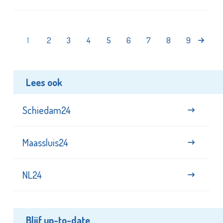
1
2
3
4
5
6
7
8
9
Lees ook
Schiedam24
Maassluis24
NL24
Blijf up-to-date