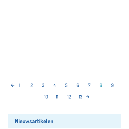
1
2
3
4
5
6
7
8
9
10
11
12
13
Nieuwsartikelen