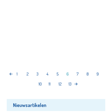
1
2
3
4
5
6
7
8
9
10
11
12
13
Nieuwsartikelen