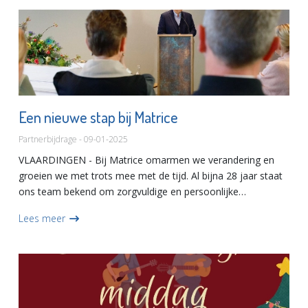
Een nieuwe stap bij Matrice
Partnerbijdrage - 09-01-2025
VLAARDINGEN - Bij Matrice omarmen we verandering en
groeien we met trots mee met de tijd. Al bijna 28 jaar staat
ons team bekend om zorgvuldige en persoonlijke
begeleiding, ooit gestart als een volledig vrouwelijk team
Lees meer
onder leidi...