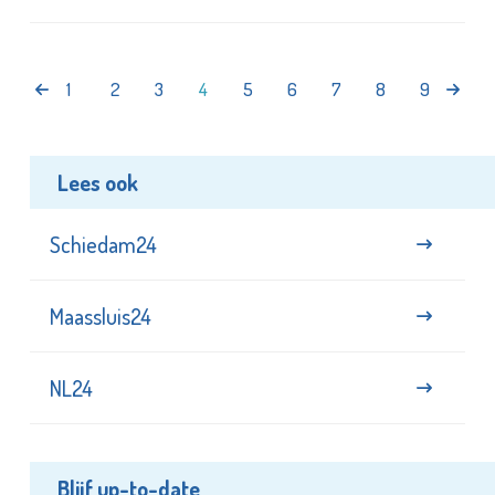
1
2
3
4
5
6
7
8
9
Lees ook
Schiedam24
Maassluis24
NL24
Blijf up-to-date