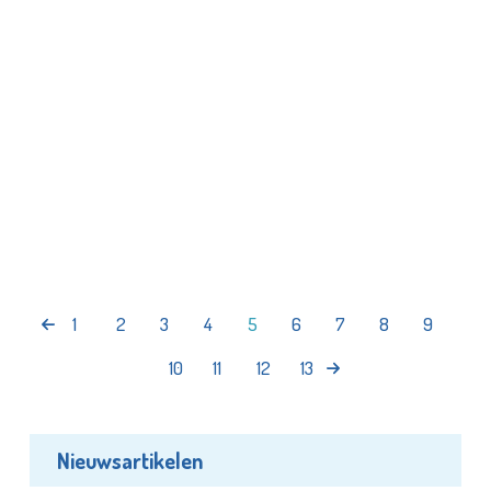
1
2
3
4
5
6
7
8
9
10
11
12
13
Nieuwsartikelen