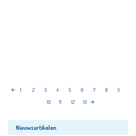
1
2
3
4
5
6
7
8
9
10
11
12
13
Nieuwsartikelen