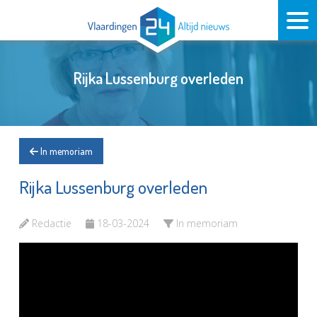
Rijka Lussenburg overleden
In memoriam
Rijka Lussenburg overleden
Redactie
18-03-2024
In memoriam