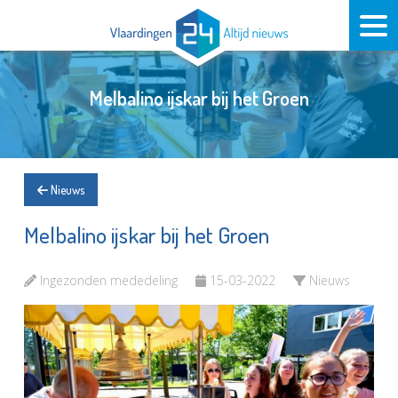
Melbalino ijskar bij het Groen
Nieuws
Melbalino ijskar bij het Groen
Ingezonden mededeling
15-03-2022
Nieuws