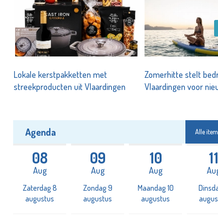
Lokale kerstpakketten met
Zomerhitte stelt bedr
streekproducten uit Vlaardingen
Vlaardingen voor ni
uitdagingen
Agenda
Alle item
08
09
10
1
Aug
Aug
Aug
Au
Zaterdag 8
Zondag 9
Maandag 10
Dinsda
augustus
augustus
augustus
augus