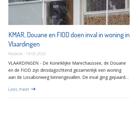
KMAR, Douane en FIOD doen inval in woning in
Vlaardingen
Redactie - 19-05-2026
VLAARDINGEN - De Koninklijke Marechaussee, de Douane
en de FIOD zijn dinsdagochtend gezamenlijk een woning
aan de Lissabonweg binnengevallen. De inval ging gepaard
met veel lawaai, waardoor buurtbewoners flink schrokken.
Lees meer
Rond 07....