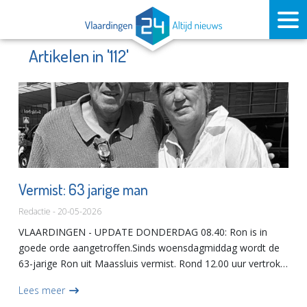
Artikelen in '112'
Vermist: 63 jarige man
Redactie - 20-05-2026
VLAARDINGEN - UPDATE DONDERDAG 08.40: Ron is in
goede orde aangetroffen.Sinds woensdagmiddag wordt de
63-jarige Ron uit Maassluis vermist. Rond 12.00 uur vertrok
hij vanuit zijn werk in Vlaardingen, waarna ieder contact
Lees meer
ontbreekt....