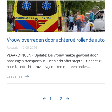
Vrouw overreden door achteruit rollende auto
Redactie - 12-05-2026
VLAARDINGEN - Update: De vrouw raakte gewond door
haar eigen transportbus. Het slachtoffer stapte uit nadat zij
haar kleindochter ruzie zag maken met een ander
meisje.Ooggetuigen vertellen dat de vrouw haar kleinkind
Lees meer
van school op...
1
2