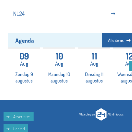
NL24
Agenda
Alle items
09
10
11
1
Aug
Aug
Aug
Au
2
Zondag 9
Maandag 10
Dinsdag 11
Woensd
augustus
augustus
augustus
augus
Adverteren
Contact