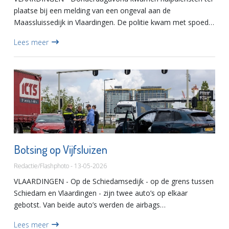
plaatse bij een melding van een ongeval aan de
Maassluissedijk in Vlaardingen. De politie kwam met spoed
ter plaatse, na enige verwarring over de locatie van het
Lees meer
incident werd...
Botsing op Vijfsluizen
Redactie/Flashphoto - 13-05-2026
VLAARDINGEN - Op de Schiedamsedijk - op de grens tussen
Schiedam en Vlaardingen - zijn twee auto’s op elkaar
gebotst. Van beide auto’s werden de airbags
geactiveerd.Niemand is gewond geraakt. Een berger zal
Lees meer
beide auto’s meenemen.