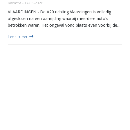
Redactie - 17-05-2026
VLAARDINGEN - De A20 richting Vlaardingen is volledig
afgesloten na een aanrijding waarbij meerdere auto's
betrokken waren. Het ongeval vond plaats even voorbij de
Giessenbrug in de richting van Vlaardingen. Alle rijbanen zijn
Lees meer
afg...