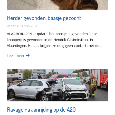
Herder gevonden, baasje gezocht
Redactie - 17-05-2026
VLAARDINGEN - Update: het baasje is gevonden!Deze
knapperd is gevonden in de Hendrik Casimirstraat in
Vlaardingen. Helaas krijgen ze nog geen contact met de
eigenaar. Bent of kent u de eigenaar? Neem dan contact op
Lees meer
met 06-3845622...
Ravage na aanrijding op de A20