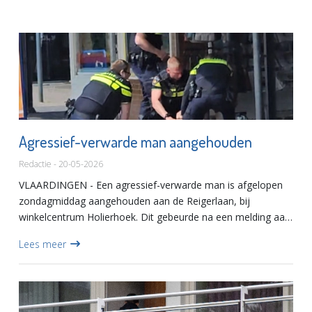
Agressief-verwarde man aangehouden
Redactie - 20-05-2026
VLAARDINGEN - Een agressief-verwarde man is afgelopen
zondagmiddag aangehouden aan de Reigerlaan, bij
winkelcentrum Holierhoek. Dit gebeurde na een melding aan
de politie dat 'een man met een mes zou dreigen/zwaaien
Lees meer
en zou schreeu...