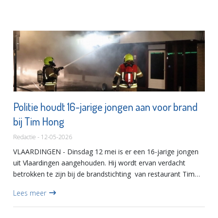
Politie houdt 16-jarige jongen aan voor brand
bij Tim Hong
Redactie - 12-05-2026
VLAARDINGEN - Dinsdag 12 mei is er een 16-jarige jongen
uit Vlaardingen aangehouden. Hij wordt ervan verdacht
betrokken te zijn bij de brandstichting van restaurant Tim
Hong aan de Reigerlaan op 31 december 2025.Hoewel
Lees meer
gelukkig n...