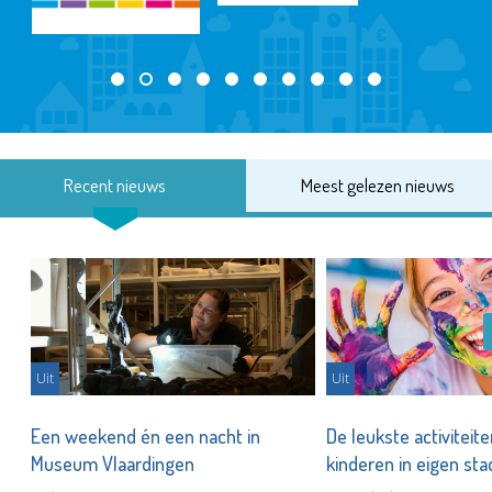
Recent nieuws
Meest gelezen nieuws
Uit
Uit
Een weekend én een nacht in
De leukste activiteit
Museum Vlaardingen
kinderen in eigen st