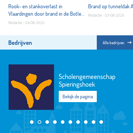
Rook- en stankoverlast in
Brand op tunneldak 
Vlaardingen door brand in de Botlek
Redactie - 03-08-2026
Redactie - 04-08-2026
Bedrijven
Alle bedrijven
Scholengemeenschap
Spieringshoek
Bekijk de pagina