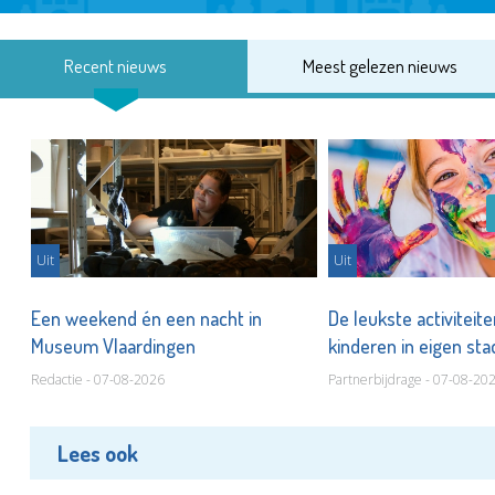
Recent nieuws
Meest gelezen nieuws
Uit
Uit
Een weekend én een nacht in
De leukste activiteit
Museum Vlaardingen
kinderen in eigen st
Redactie - 07-08-2026
Partnerbijdrage - 07-08-20
Lees ook