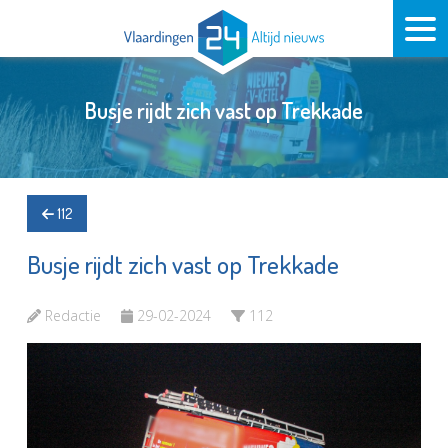
Busje rijdt zich vast op Trekkade
112
Busje rijdt zich vast op Trekkade
Redactie
29-02-2024
112