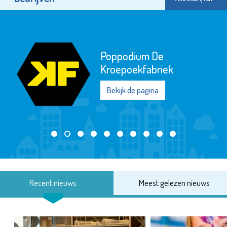
Poppodium De
Kroepoekfabriek
Bekijk de pagina
Recent nieuws
Meest gelezen nieuws