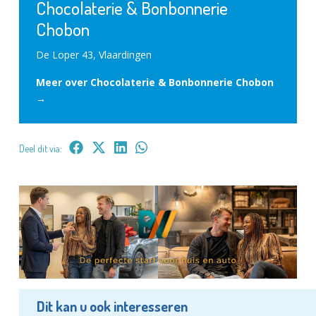
Chocolaterie & Bonbonnerie
Chobon
De Loper 43, Vlaardingen
Meer over Chocolaterie & Bonbonnerie Chobon
→
Deel dit via:
Dit kan u ook interesseren