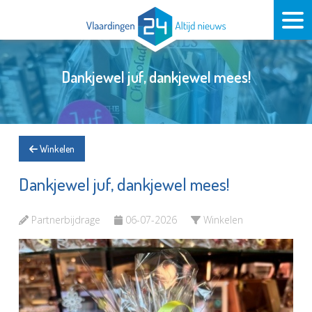
Dankjewel juf, dankjewel mees!
Winkelen
Dankjewel juf, dankjewel mees!
Partnerbijdrage
06-07-2026
Winkelen