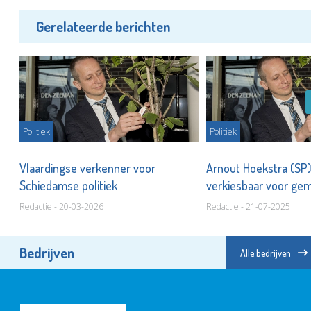
Gerelateerde berichten
Politiek
Politiek
Vlaardingse verkenner voor
Arnout Hoekstra (SP)
Schiedamse politiek
verkiesbaar voor g
Redactie - 20-03-2026
Redactie - 21-07-2025
Bedrijven
Alle bedrijven