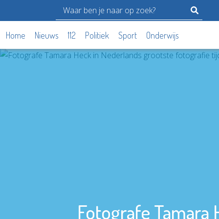
Home
Nieuws
112
Politiek
Sport
Onderwijs
Fotografe Tamara H