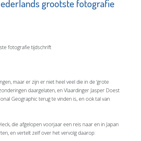
ederlands grootste fotografie
werf by
Giant Store
Vlaardingen
e pagina
Bekijk de pagina
, maar er zijn er niet heel veel die in de ‘grote
zonderingen daargelaten, en Vlaardinger Jasper Doest
ional Geographic terug te vinden is, en ook tal van
Heck, die afgelopen voorjaar een reis naar en in Japan
n, en vertelt zelf over het vervolg daarop: