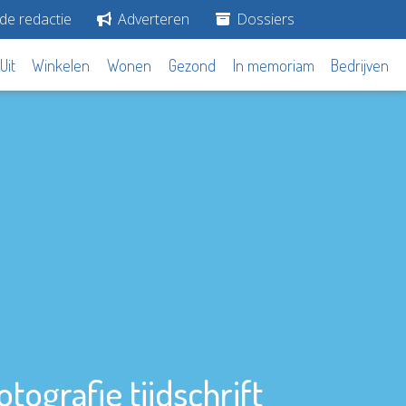
de redactie
Adverteren
Dossiers
Uit
Winkelen
Wonen
Gezond
In memoriam
Bedrijven
ografie tijdschrift