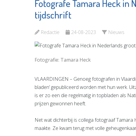
Fotografe Tamara Heck in N
Stichting
Hooger
Antipesto
Sisters
tijdschrift
Bekijk de pagina
Bekijk d
Redactie
24-08-2023
Nieuws
Fotografie: Tamara Heck
VLAARDINGEN – Genoeg fotografen in Vlaardingen
bladen’ gepubliceerd worden met hun werk. Uit
is er zo een die regelmatig in topbladen als Nat
prijzen gewonnen heeft.
Net wat dichterbij is collega fotograaf Tamara 
maakte. Ze kwam terug met volle geheugenkaarte