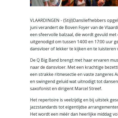
VLAARDINGEN - (Stijl)Dansliefhebbers opgel
juni verandert de Boven Foyer van de Vlaar
een sfeervolle balzaal, die wordt gevuld met
uitgenodigd om tussen 14:00 en 17:00 uur g
dansvloer of lekker te kijken en te luisteren v
De Q Big Band brengt met haar ervaren musi
naar de dansvloer. Met een krachtige bezett
een strakke ritmesectie en vaste zangeres A
en swingend geluid wat uitnodigt tot dansen.
saxofonist en dirigent Marcel Streef.
Het repertoire is veelzijdig en bij uitstek g
jazzstandards tot eigentijdse arrangementen
Het wordt een méér dan heerlijke middag vol 