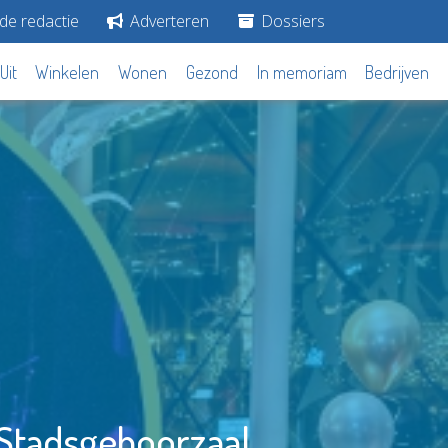
de redactie
Adverteren
Dossiers
Uit
Winkelen
Wonen
Gezond
In memoriam
Bedrijven
 Stadsgehoorzaal