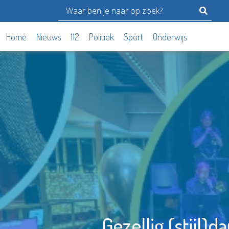
Home
Nieuws
112
Politiek
Sport
Onderwijs
Gezellig (stijl