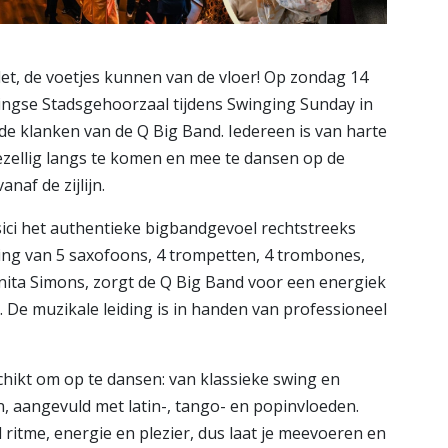
et, de voetjes kunnen van de vloer! Op zondag 14
dingse Stadsgehoorzaal tijdens Swinging Sunday in
 de klanken van de Q Big Band. Iedereen is van harte
ezellig langs te komen en mee te dansen op de
anaf de zijlijn.
ci het authentieke bigbandgevoel rechtstreeks
ing van 5 saxofoons, 4 trompetten, 4 trombones,
nita Simons, zorgt de Q Big Band voor een energiek
 De muzikale leiding is in handen van professioneel
eschikt om op te dansen: van klassieke swing en
, aangevuld met latin-, tango- en popinvloeden.
ritme, energie en plezier, dus laat je meevoeren en