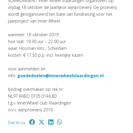
VLAARDINGEN - Inner Wheel Vlaardingen organiseert op
vrijdag 18 oktober de jaarlijkse wijnproeverij. De proeverij
wordt georganiseerd ten bate van fundraising voor het
jaarproject van Inner Wheel.
wanneer: 18 oktober 2019
hoe laat: 19.30 uur – 22.00 uur
waar: Hosman Vins , Schiedam
kosten: € 17,50 p.p. incl. heerlijke kazen
voor aanmelden en
info:
goededoelen@innerwheelvlaardingen.nl
bedrag overmaken op rek.nr:
NL97 RABO 0105.0146.80
t.g.v. InnerWheel club Vlaardingen
o.v.v. wijnproeverij 2019
Deel dit via: