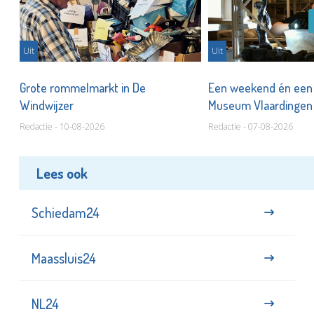
Uit
Uit
er
Grote rommelmarkt in De
Een weekend én een 
Windwijzer
Museum Vlaardinge
Redactie - 10-08-2026
Redactie - 07-08-2026
Lees ook
Schiedam24
Maassluis24
NL24