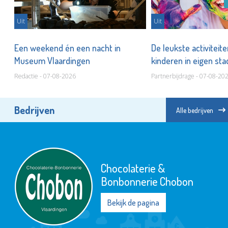
Uit
Uit
er
Een weekend én een nacht in
De leukste activiteit
Museum Vlaardingen
kinderen in eigen st
Redactie - 07-08-2026
Partnerbijdrage - 07-08-20
Bedrijven
Alle bedrijven
Chocolaterie &
Bonbonnerie Chobon
Bekijk de pagina