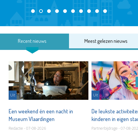
Recent nieuws
Meest gelezen nieuws
Uit
Uit
Een weekend én een nacht in
De leukste activiteit
Museum Vlaardingen
kinderen in eigen st
Redactie - 07-08-2026
Partnerbijdrage - 07-08-20