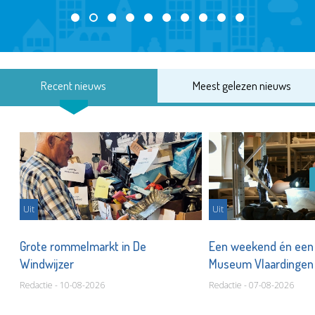
Recent nieuws
Meest gelezen nieuws
Uit
Uit
er
Grote rommelmarkt in De
Een weekend én een 
Windwijzer
Museum Vlaardinge
Redactie - 10-08-2026
Redactie - 07-08-2026