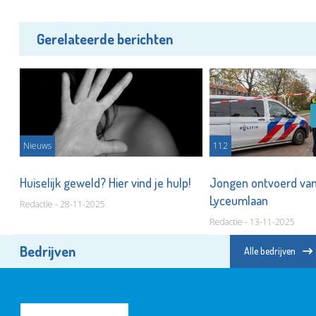
Gerelateerde berichten
Nieuws
112
ens
Huiselijk geweld? Hier vind je hulp!
Jongen ontvoerd van
Lyceumlaan
Redactie - 28-11-2025
Redactie - 13-11-2025
Bedrijven
Alle bedrijven