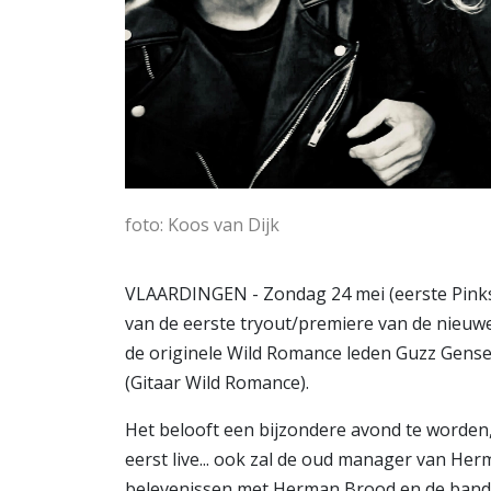
foto: Koos van Dijk
VLAARDINGEN - Zondag 24 mei (eerste Pinkst
van de eerste tryout/premiere van de nieu
de originele Wild Romance leden Guzz Gense
(Gitaar Wild Romance).
Het belooft een bijzondere avond te worden,
eerst live... ook zal de oud manager van Her
belevenissen met Herman Brood en de band