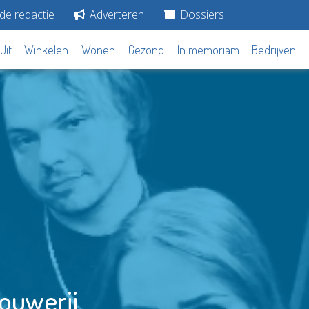
de redactie
Adverteren
Dossiers
Uit
Winkelen
Wonen
Gezond
In memoriam
Bedrijven
rouwerij