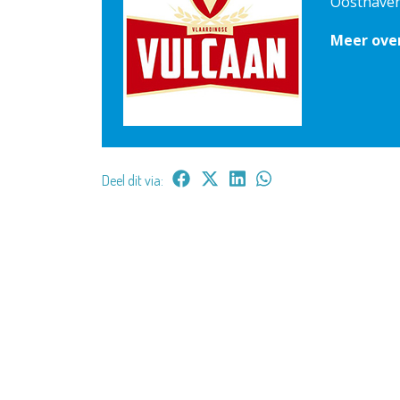
Oosthaven
Meer over
Deel dit via: