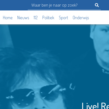
Home
Nieuws
112
Politiek
Sport
Onderwijs
Live! R