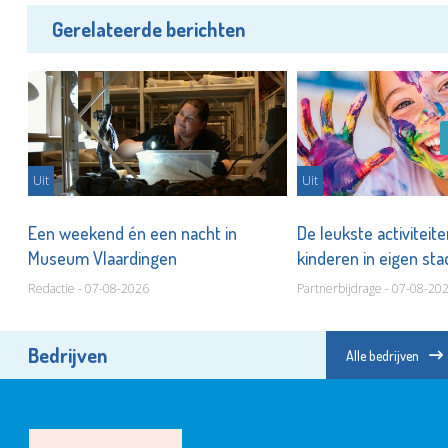
Gerelateerde berichten
Uit
Uit
er
Een weekend én een nacht in
De leukste activiteit
Museum Vlaardingen
kinderen in eigen st
Redactie - 07-08-2026
Partnerbijdrage - 07-08-20
Bedrijven
Alle bedrijven