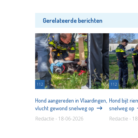
Gerelateerde berichten
112
112
Hond aangereden in Vlaardingen,
Hond bijt rie
vlucht gewond snelweg op
snelweg op
Redactie - 18-06-2026
Redactie - 1