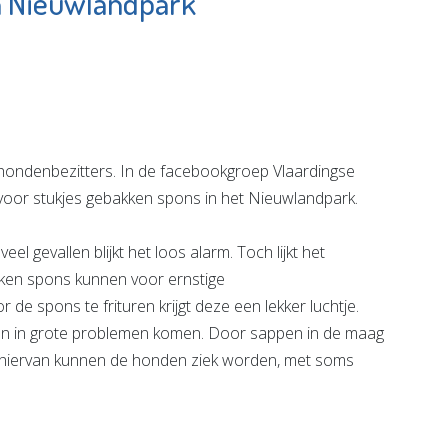
n Nieuwlandpark
Virati
uwerij
Uitvaartverzorging
Bekijk de pagina
e pagina
ndenbezitters. In de facebookgroep Vlaardingse
oor stukjes gebakken spons in het Nieuwlandpark.
 gevallen blijkt het loos alarm. Toch lijkt het
ken spons kunnen voor ernstige
e spons te frituren krijgt deze een lekker luchtje.
n in grote problemen komen. Door sappen in de maag
lg hiervan kunnen de honden ziek worden, met soms