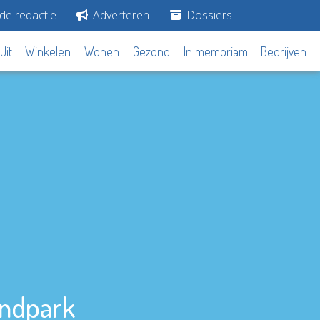
de redactie
Adverteren
Dossiers
Uit
Winkelen
Wonen
Gezond
In memoriam
Bedrijven
andpark