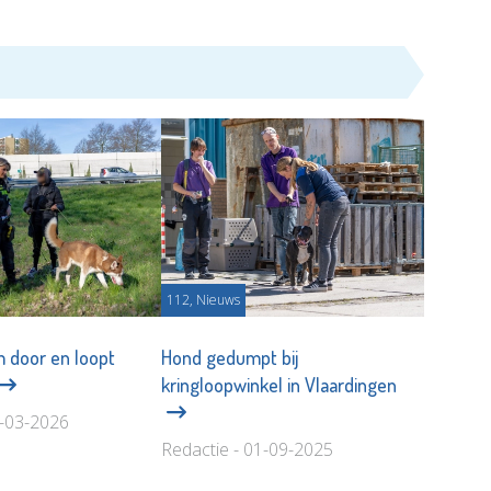
112, Nieuws
m door en loopt
Hond gedumpt bij
kringloopwinkel in Vlaardingen
8-03-2026
Redactie - 01-09-2025