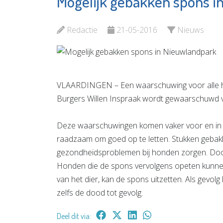
Mogelijk gebakken spons i
Praktijk voor
Bierbro
Massage,
Vulcaan
Redactie
21-05-2016
Nieuws
Energetische
Bekijk d
therapie &
Bewustzijn
VLAARDINGEN – Een waarschuwing voor alle ho
Bekijk de pagina
Burgers Willen Inspraak wordt gewaarschuwd v
Deze waarschuwingen komen vaker voor en in veel
raadzaam om goed op te letten. Stukken gebak
gezondheidsproblemen bij honden zorgen. Door d
Honden die de spons vervolgens opeten kunne
van het dier, kan de spons uitzetten. Als gevo
zelfs de dood tot gevolg.
Deel dit via: