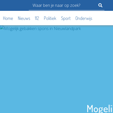
Home
Nieuws
112
Politiek
Sport
Onderwijs
Mogeli