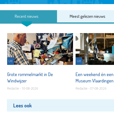
Recent nieuws
Meest gelezen nieuws
Uit
Uit
er
Grote rommelmarkt in De
Een weekend én een 
Windwijzer
Museum Vlaardinge
Redactie - 10-08-2026
Redactie - 07-08-2026
Lees ook