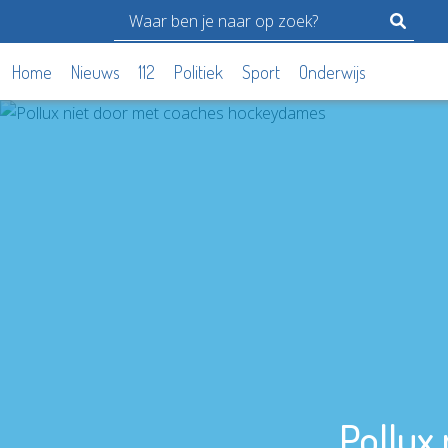
Home
Nieuws
112
Politiek
Sport
Onderwijs
Pollux