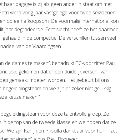
haar bagage is zij als geen ander in staat om met
Petri werd vorig jaar vastgelegd voor twee seizoenen
n op een afkoopsom. De voormalig international kon
t jaar degradeerde. Echt slecht heeft ze het daarmee
 gehaald in de competitie. De verschillen tussen veel
 nadeel van de Vlaardingsen.
van de dames te maken’’, benadrukt TC-voorzitter Paul
nclusie gekomen dat er een duidelijk verschil van
groep gemaakt moeten worden. Het gebeurt bij ons
 begeleidingsteam en we zijn er zeker niet gelukkig
eze keuze maken.’’
 begeleidingsteam voor deze talentvolle groep. Ze
n in de top van de tweede klasse en we hopen dat ze
e. We zijn Karlijn en Priscilla dankbaar voor hun inzet
daging vinden’’, aldus Paul Brouwer.