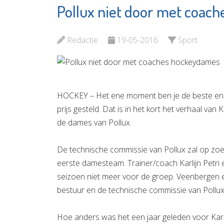
Pollux niet door met coac
B&W Re-
SIKO
integratie
Bekijk d
Redactie
19-05-2016
Sport
Bekijk de pagina
HOCKEY – Het ene moment ben je de beste en 
prijs gesteld. Dat is in het kort het verhaal van 
de dames van Pollux.
De technische commissie van Pollux zal op zo
eerste damesteam. Trainer/coach Karlijn Petri 
seizoen niet meer voor de groep. Veenbergen e
bestuur en de technische commissie van Pollu
Hoe anders was het een jaar geleden voor Karlij