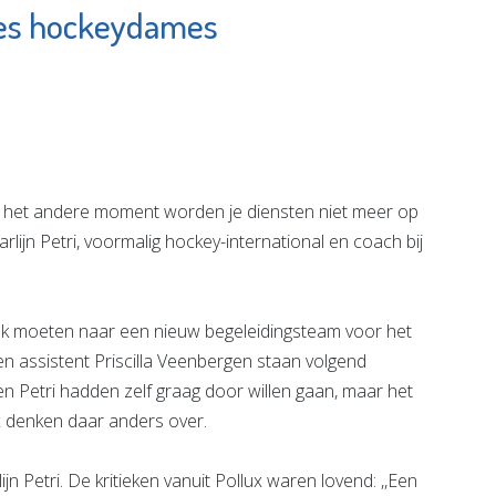
hes hockeydames
Ariëlle van Son -
Praktijk voor
Massage,
e pagina
Energetische
therapie &
Bewustzijn
het andere moment worden je diensten niet meer op
Bekijk de pagina
Karlijn Petri, voormalig hockey-international en coach bij
ek moeten naar een nieuw begeleidingsteam voor het
en assistent Priscilla Veenbergen staan volgend
n Petri hadden zelf graag door willen gaan, maar het
x denken daar anders over.
n Petri. De kritieken vanuit Pollux waren lovend: ,,Een