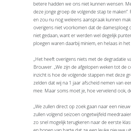
betere hadden we ons niet kunnen wensen. Met 
deze jonge groep de volgende stap te maken’’. 
en zou nu nog weleens aanspraak kunnen make
overigens niet voorkomen dat de damesploeg di
niet gedaan, want er werden wel degelijk punten
ploegen waren daarbij miniem, en helaas in het
,,Het heeft overigens niets met de degradatie 
Brouwer. ,,We zijn de afgelopen weken tot de co
inzicht is hoe de volgende stappen met deze 
zelden dat wij na 1 jaar afscheid nemen van een
mee. Maar soms moet je, hoe vervelend ook, d
,,We zullen direct op zoek gaan naar een nieuw
zullen volgend seizoen ongetwijfeld meedraaie
zo snel mogelijk terugkeren naar de eerste klass
en hopen van harte dat ze een leuke nieuwe uit