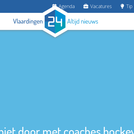
Agenda
Vacatures
Tip 
 niet door met coaches hock