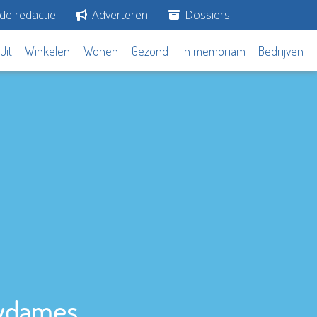
de redactie
Adverteren
Dossiers
Uit
Winkelen
Wonen
Gezond
In memoriam
Bedrijven
eydames