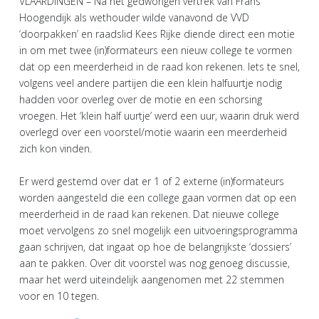
VLAARDINGEN – Na het gedwongen vertrek van Frans
Hoogendijk als wethouder wilde vanavond de VVD
‘doorpakken’ en raadslid Kees Rijke diende direct een motie
in om met twee (in)formateurs een nieuw college te vormen
dat op een meerderheid in de raad kon rekenen. Iets te snel,
volgens veel andere partijen die een klein halfuurtje nodig
hadden voor overleg over de motie en een schorsing
vroegen. Het ‘klein half uurtje’ werd een uur, waarin druk werd
overlegd over een voorstel/motie waarin een meerderheid
zich kon vinden.
Er werd gestemd over dat er 1 of 2 externe (in)formateurs
worden aangesteld die een college gaan vormen dat op een
meerderheid in de raad kan rekenen. Dat nieuwe college
moet vervolgens zo snel mogelijk een uitvoeringsprogramma
gaan schrijven, dat ingaat op hoe de belangrijkste ‘dossiers’
aan te pakken. Over dit voorstel was nog genoeg discussie,
maar het werd uiteindelijk aangenomen met 22 stemmen
voor en 10 tegen.