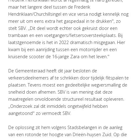
maar het langere deel tussen de Frederik
Hendriklaan/Churchillsingel en vice versa nodigt kennelijk nog
meer uit om eens extra het gaspedaal in te drukken'', zo
stelt SBV. ,,Dit deel wordt echter ook gekruist door een
trambaan en een voetgangers/fietsersoversteekplaats. Bij
laatstgenoemde is het in 2022 dramatisch misgegaan. Hier
kwam bij een aanrijding tussen een motorrijder en een
kruisende scooter de 16-jarige Zara om het leven.''
De Gemeenteraad heeft dit jaar besloten de
verkeersdeelnemers af te schrikken door tijdelijk flitspalen te
plaatsen. Tevens moest een gedeeltelijke wegversmalling de
snelheid doen afnemen. SBV is van mening dat deze
maatregelen onvoldoende structureel resultaat opleveren.
,,Onderzoek zal dit inmiddels ongetwijfeld hebben
aangetoond'' zo vermoedt SBV.
De oplossing zit hem volgens Stadsbelangen in de aanleg
van een rotonde ter hoogte van Drieën-huysen Zuid. Op die