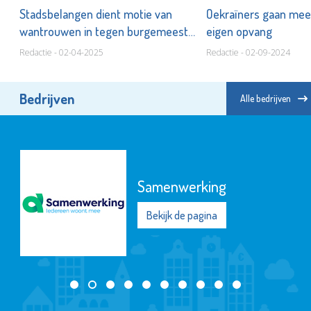
Stadsbelangen dient motie van
Oekraïners gaan mee
wantrouwen in tegen burgemeester
eigen opvang
Wijbenga
Redactie - 02-04-2025
Redactie - 02-09-2024
Bedrijven
Alle bedrijven
Samenwerking
Bekijk de pagina