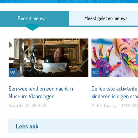
Recent nieuws
Meest gelezen nieuws
Uit
Uit
Een weekend én een nacht in
De leukste activiteit
Museum Vlaardingen
kinderen in eigen st
Redactie - 07-08-2026
Partnerbijdrage - 07-08-20
Lees ook