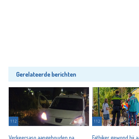
Gerelateerde berichten
112
112
Verkeersaso aangehouden na
Fatbiker gewond bij aa