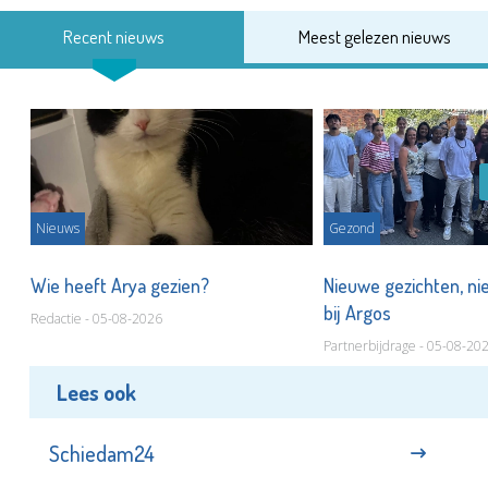
Recent nieuws
Meest gelezen nieuws
Nieuws
Gezond
s
Wie heeft Arya gezien?
Nieuwe gezichten, ni
bij Argos
Redactie - 05-08-2026
Partnerbijdrage - 05-08-20
Lees ook
Schiedam24