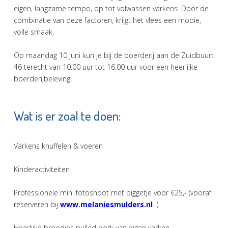
eigen, langzame tempo, op tot volwassen varkens. Door de
combinatie van deze factoren, krijgt het vlees een mooie,
volle smaak.
Op maandag 10 juni kun je bij de boerderij aan de Zuidbuurt
46 terecht van 10.00 uur tot 16.00 uur voor een heerlijke
boerderijbeleving.
Wat is er zoal te doen:
Varkens knuffelen & voeren
Kinderactiviteiten
Professionele mini fotoshoot met biggetje voor €25,- (vooraf
reserveren bij
www.melaniesmulders.nl
)
Heerlijke broodjes pulled pork van eigen varken