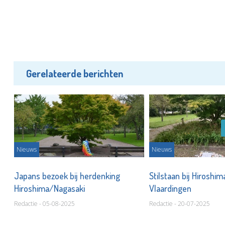
Gerelateerde berichten
Nieuws
Nieuws
Japans bezoek bij herdenking
Stilstaan bij Hiroshim
Hiroshima/Nagasaki
Vlaardingen
Redactie - 05-08-2025
Redactie - 20-07-2025