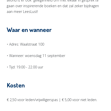
avond is er ook gelegenheid om met elkaar in gesprek te
gaan over inspirerende boeken en dat zal zeker bijdragen
aan meer LeesLust!
Waar en wanneer
• Adres: Waalstraat 100
• Wanneer: woensdag 11 september
• Tijd: 19.00 - 22.00 uur
Kosten
€ 2,50 voor leden/vrijwilligerspas | € 5,00 voor niet leden.