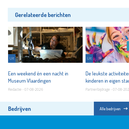
Gerelateerde berichten
Uit
Uit
er
Een weekend én een nacht in
De leukste activiteit
Museum Vlaardingen
kinderen in eigen st
Redactie - 07-08-2026
Partnerbijdrage - 07-08-20
Bedrijven
Alle bedrijven