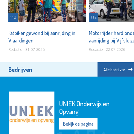
112
112
Fatbiker gewond bij aanrijding in
Motorrijder hard onde
Vlaardingen
aanrijding bij Vijfslui
Redactie - 31-07-2026
Redactie - 22-07-2026
Bedrijven
Alle bedrijven
UN1EK Onderwijs en
Opvang
Bekijk de pagina