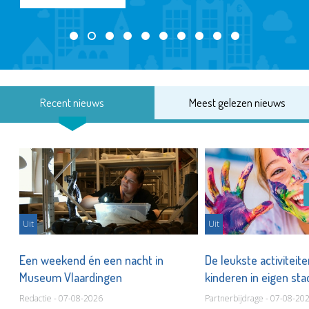
Recent nieuws
Meest gelezen nieuws
Uit
Uit
Een weekend én een nacht in
De leukste activiteit
Museum Vlaardingen
kinderen in eigen st
Redactie - 07-08-2026
Partnerbijdrage - 07-08-20