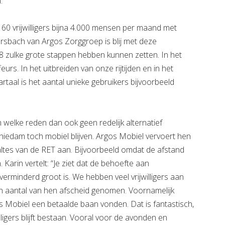
.
60 vrijwilligers bijna 4.000 mensen per maand met
ersbach van Argos Zorggroep is blij met deze
018 zulke grote stappen hebben kunnen zetten. In het
rs. In het uitbreiden van onze rijtijden en in het
rtaal is het aantal unieke gebruikers bijvoorbeeld
elke reden dan ook geen redelijk alternatief
hiedam toch mobiel blijven. Argos Mobiel vervoert hen
altes van de RET aan. Bijvoorbeeld omdat de afstand
. Karin vertelt: “Je ziet dat de behoefte aan
erminderd groot is. We hebben veel vrijwilligers aan
n aantal van hen afscheid genomen. Voornamelijk
gos Mobiel een betaalde baan vonden. Dat is fantastisch,
igers blijft bestaan. Vooral voor de avonden en