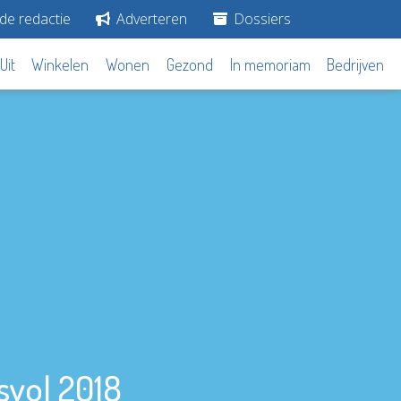
de redactie
Adverteren
Dossiers
Uit
Winkelen
Wonen
Gezond
In memoriam
Bedrijven
svol 2018