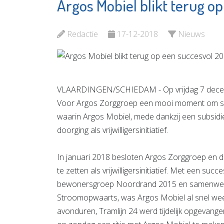
Argos Mobiel blikt terug o
Vlaardi
YETS Foundation
Openba
Schole
Bekijk de pagina
Redactie
17-12-2018
Nieuws
Bekijk d
VLAARDINGEN/SCHIEDAM - Op vrijdag 7 december
Voor Argos Zorggroep een mooi moment om samen 
waarin Argos Mobiel, mede dankzij een subsid
doorging als vrijwilligersinitiatief.
In januari 2018 besloten Argos Zorggroep en
te zetten als vrijwilligersinitiatief. Met een su
bewonersgroep Noordrand 2015 en samenwerkin
Stroomopwaarts, was Argos Mobiel al snel weer 
avonduren, Tramlijn 24 werd tijdelijk opgevang