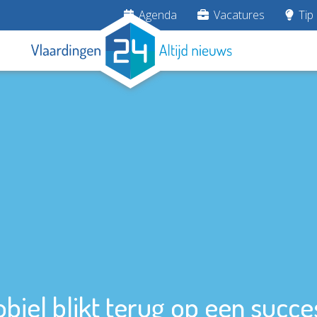
Agenda
Vacatures
Tip 
biel blikt terug op een succe