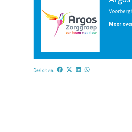
Voorbergh
Meer ove
Deel dit via: