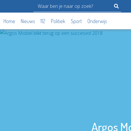
Home
Nieuws
112
Politiek
Sport
Onderwijs
Argos Mo