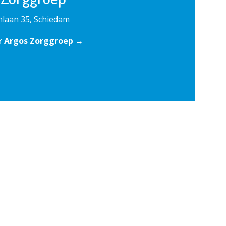
laan 35, Schiedam
r Argos Zorggroep →