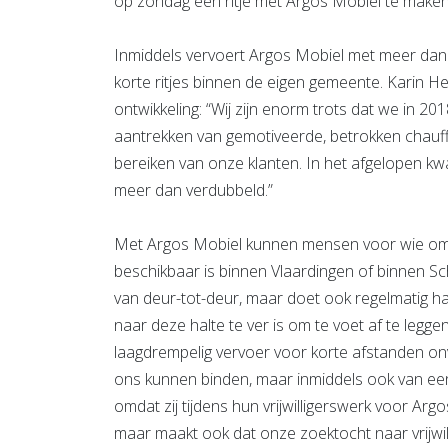
op zondag een ritje met Argos Mobiel te maken
Inmiddels vervoert Argos Mobiel met meer dan 
korte ritjes binnen de eigen gemeente. Karin H
ontwikkeling: “Wij zijn enorm trots dat we in 2
aantrekken van gemotiveerde, betrokken chauffeu
bereiken van onze klanten. In het afgelopen kwa
meer dan verdubbeld.”
Met Argos Mobiel kunnen mensen voor wie om w
beschikbaar is binnen Vlaardingen of binnen Sc
van deur-tot-deur, maar doet ook regelmatig h
naar deze halte te ver is om te voet af te leggen
laagdrempelig vervoer voor korte afstanden onv
ons kunnen binden, maar inmiddels ook van ee
omdat zij tijdens hun vrijwilligerswerk voor Ar
maar maakt ook dat onze zoektocht naar vrijwill