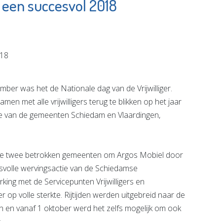
p een succesvol 2018
ngse
Bree's New
re
World & Banz
ngroep
Bord
e pagina
Bekijk de pagina
 was het de Nationale dag van de Vrijwilliger.
met alle vrijwilligers terug te blikken op het jaar
ie van de gemeenten Schiedam en Vlaardingen,
 de twee betrokken gemeenten om Argos Mobiel door
ccesvolle wervingsactie van de Schiedamse
g met de Servicepunten Vrijwilligers en
op volle sterkte. Rijtijden werden uitgebreid naar de
en en vanaf 1 oktober werd het zelfs mogelijk om ook