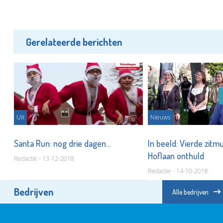
Gerelateerde berichten
Uit
Nieuws
er
Santa Run: nog drie dagen...
In beeld: Vierde zitm
Hoflaan onthuld
Redactie - 13-12-2018
Redactie - 14-10-2018
Bedrijven
Alle bedrijven