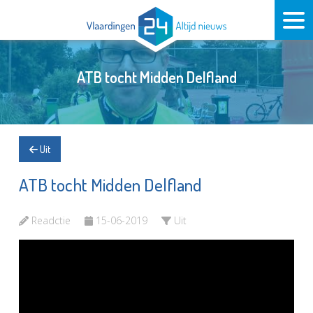
ATB tocht Midden Delfland
Uit
ATB tocht Midden Delfland
Readctie
15-06-2019
Uit