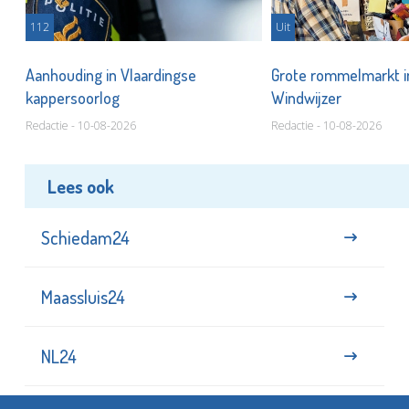
112
Uit
Aanhouding in Vlaardingse
Grote rommelmarkt i
kappersoorlog
Windwijzer
Redactie - 10-08-2026
Redactie - 10-08-2026
Lees ook
Schiedam24
Maassluis24
NL24