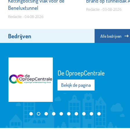
Kettingbotsing vlak voor de
Brand op tunneldak 
Beneluxtunnel
Redactie - 03-08-2026
Redactie - 04-08-2026
Bedrijven
Alle bedrijven
De OproepCentrale
Bekijk de pagina