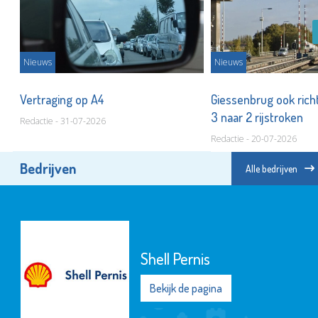
Nieuws
Nieuws
de
Vertraging op A4
Giessenbrug ook rich
3 naar 2 rijstroken
Redactie - 31-07-2026
Redactie - 20-07-2026
Bedrijven
Alle bedrijven
Shell Pernis
Bekijk de pagina