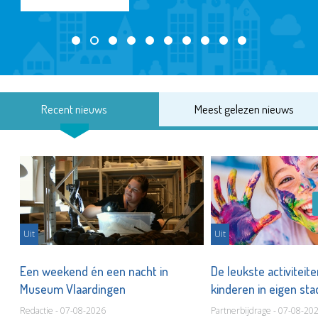
Recent nieuws
Meest gelezen nieuws
Uit
Uit
Een weekend én een nacht in
De leukste activiteit
Museum Vlaardingen
kinderen in eigen st
Redactie - 07-08-2026
Partnerbijdrage - 07-08-20