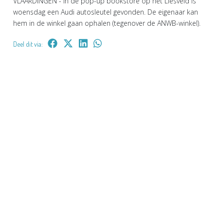
VLAARDINGEN - In de pop-up bookstore op het Liesveld is
woensdag een Audi autosleutel gevonden. De eigenaar kan
hem in de winkel gaan ophalen (tegenover de ANWB-winkel).
Deel dit via: