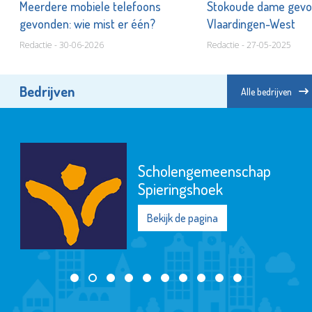
!
Meerdere mobiele telefoons
Stokoude dame gevo
gevonden: wie mist er één?
Vlaardingen-West
Redactie - 30-06-2026
Redactie - 27-05-2025
Bedrijven
Alle bedrijven
Scholengemeenschap
Spieringshoek
Bekijk de pagina