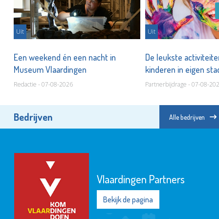
Uit
Uit
er
Een weekend én een nacht in
De leukste activiteit
Museum Vlaardingen
kinderen in eigen st
Redactie - 07-08-2026
Partnerbijdrage - 07-08-20
Bedrijven
Alle bedrijven
Vlaardingen Partners
Bekijk de pagina