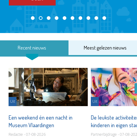
Recent nieuws
Meest gelezen nieuws
Uit
Uit
Een weekend én een nacht in
De leukste activiteit
Museum Vlaardingen
kinderen in eigen st
Redactie - 07-08-2026
Partnerbijdrage - 07-08-20