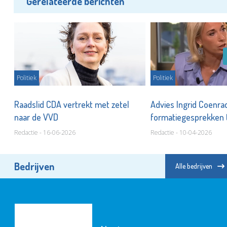
Gerelateerde berichten
Politiek
Politiek
Raadslid CDA vertrekt met zetel
Advies Ingrid Coenrad
naar de VVD
formatiegesprekken 
ONS.Vlaardingen, VV
Redactie - 16-06-2026
Redactie - 10-04-2026
Vlaardingen, VVD en 
Vlaardingen
Bedrijven
Alle bedrijven