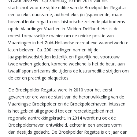
VLAARDINGEN - Op zaterdag 10 mei 2014 valt het
startschot voor de vijfde editie van de Broekpolder Regatta;
een unieke, duurzame, authentieke, (in-)spannende, maar
bovenal leuke regatta met historische zeilende platbodems
op de Vlaardinger Vaart en in Midden-Delfland. Het is de
meest toepasselijke manier om de unieke positie van
Vlaardingen in het Zuid-Hollandse recreatieve vaarnetwerk te
laten beleven. Ca. 200 leerlingen namen bij de
Jaagsprintwedstrijden letterlijk en figuurlijk het voortouw
twee weken geleden, komend weekend is het de beurt aan
twaalf sponsorteams die tijdens de lustrumeditie strijden om
de eer en prachtige plaquettes.
De Broekpolder Regatta werd in 2010 voor het eerst
gevaren ter ere van de start van de herontwikkeling van de
Vlaardingse Broekpolder en de Broekpolderhaven. Intussen
is het gebied uitgegroeid tot een recreatiegebied met
regionale aantrekkingskracht. In 2014 wordt nu ook de
Broekpolderhaven ontwikkeld, echter in een andere vorm
dan destijds gedacht. De Broekpolder Regatta is dit jaar dan