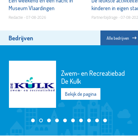
er
Een weekend én een nacht in
De leukste activiteit
Museum Vlaardingen
kinderen in eigen st
Redactie - 07-08-2026
Partnerbijdrage - 07-08-20
Bedrijven
Alle bedrijven
Zwem- en Recreatiebad
De Kulk
Bekijk de pagina