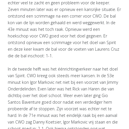
echter veel te zacht en geen probleem voor de keeper.
Zeven minuten later was er opnieuw een kansrijke situatie. Er
ontstond een scrimmage na een corner voor CWO. De bal
kon van de lijn worden gehaald en werd weggewerkt. In de
43e minuut was het toch raak. Opnieuw werd een
hoekschop voor CWO goed voor het doel gegeven. Er
ontstond opnieuw een scrimmage voor het doel van Spirit
en deze keer kwam de bal voor de voeten van Laurens Cruz
die de bal inschoot: 1-1.
In de tweede helft was het éénrichtingverkeer naar het doel
van Spirit. CWO kreeg ook steeds meer kansen. In de 53e
minuut kon Igor Markovic net niet bij een voorzet van Jimmy
Onderdelinden. Even later was het Rick van Haren die van
dichtbij over het doel schoot. Weer even later ging Gio
Santos Baventure goed door nadat een verdediger hem
probeerde af te stoppen. Zijn voorzet was echter net te
hard. In de 71e minuut was het eindelijk raak bij een aanval
van CWO zag Danny Koetsier, Igor Markovic vrij staan en die
schoot goed in: 2-1. Ook hierna ontstonden nog wat