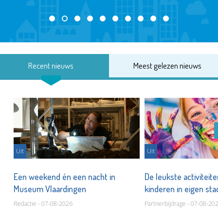
Recent nieuws
Meest gelezen nieuws
Uit
Uit
Een weekend én een nacht in
De leukste activiteit
Museum Vlaardingen
kinderen in eigen st
Redactie - 07-08-2026
Partnerbijdrage - 07-08-20