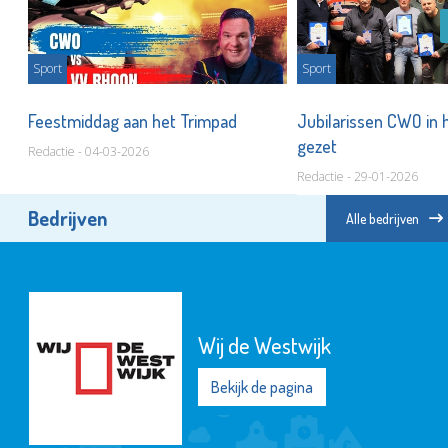
Sport
Sport
Feestmiddag aan het Trimpad
Jubilarissen CWO in 
gezet
Redactie - 04-03-2026
Redactie - 29-01-2026
Bedrijven
Alle bedrijven
Wij de Westwijk
Bekijk de pagina