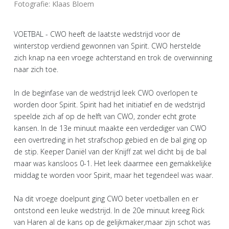
Fotografie: Klaas Bloem
VOETBAL - CWO heeft de laatste wedstrijd voor de
winterstop verdiend gewonnen van Spirit. CWO herstelde
zich knap na een vroege achterstand en trok de overwinning
naar zich toe.
In de beginfase van de wedstrijd leek CWO overlopen te
worden door Spirit. Spirit had het initiatief en de wedstrijd
speelde zich af op de helft van CWO, zonder echt grote
kansen. In de 13e minuut maakte een verdediger van CWO
een overtreding in het strafschop gebied en de bal ging op
de stip. Keeper Daniël van der Knijff zat wel dicht bij de bal
maar was kansloos 0-1. Het leek daarmee een gemakkelijke
middag te worden voor Spirit, maar het tegendeel was waar.
Na dit vroege doelpunt ging CWO beter voetballen en er
ontstond een leuke wedstrijd. In de 20e minuut kreeg Rick
van Haren al de kans op de gelijkmaker,maar zijn schot was